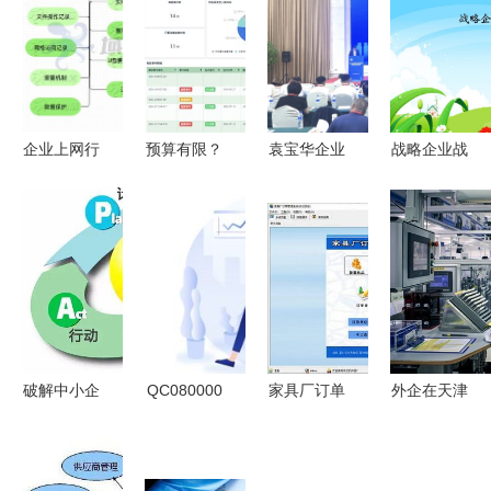
企业上网行
预算有限？
袁宝华企业
战略企业战
为管控策略
3个步骤教
管理大讲堂
略管理课件
与管理实践
你选对经济
在郑州举办
提升企业竞
指南
实用的安全
赋能企业管
争力的关键
管理系统
理咨询新篇
路径
章
破解中小企
QC080000
家具厂订单
外企在天津
业困局 如
体系认证
管理系统
丨诺和诺德
何兼顾品
适合生产什
提升企业运
深耕30年,
质、成本与
么产品的企
营效率的关
加量 又 提