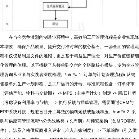
在当今竞争激烈的制造业环境中，高效的工厂管理流程是企业实现降
本增效、确保产品质量、提升交付准时率的核心基石。一套全面的管理流
程不仅仅是制度文件的堆砌，更是基于精益生产理念，对生产价值链精细
化管理的体现。以下概括了从接单到交付的全链路核心模块，专为企业管
理咨询从业者与实践者深度梳理。\n\n## 1. 订单与计划管理流程\n从销
售接单到生产计划排程，是工厂运行的开端。标准流程包含：订单评审
（评估产能、物料与交货期） -> MPS（主生产计划）制定 -> 周/日排程
（考虑设备利用率与节拍） -> 执行反馈与插单管理。需要通过CRM与
ERP系统对接，规避盲目开工导致的物料短缺或瓶颈积压。\n\n## 2. 采
购与供应商管理流程\n分为战略类（长周期）与频繁采购（如MRO零配
件）。涉及合格供应商准入评审（准入台账制度） -> 下单追踪（引入供